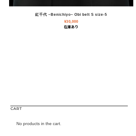
紅千代 ~Benichiyo~ Obi belt S size-5
¥
30,000
在庫あり
CART
No products in the cart.