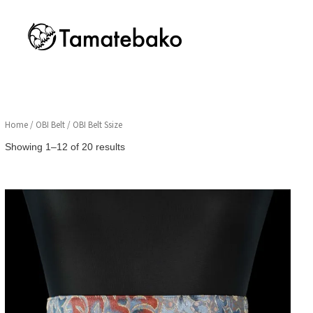
Home
/
OBI Belt
/ OBI Belt Ssize
Sorted
Showing 1–12 of 20 results
by
latest