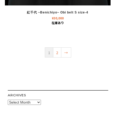
紅千代 ~Benichiyo~ Obi belt S size-4
¥
30,000
在庫あり
1
2
→
ARCHIVES
Archives