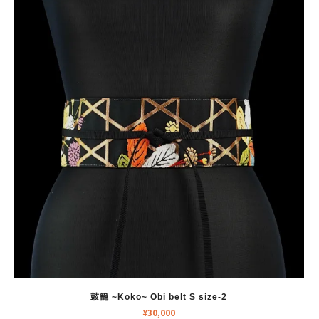
鼓籠 ~Koko~ Obi belt S size-2
¥
30,000