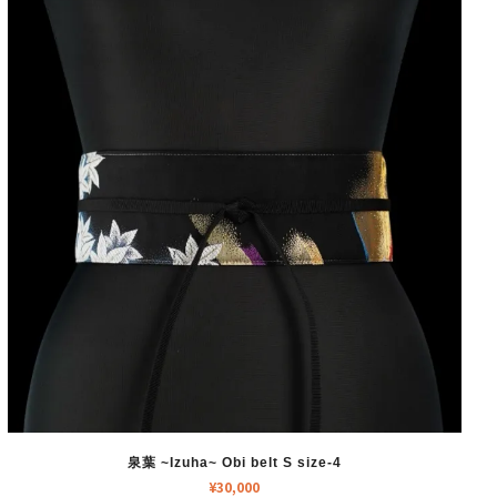
泉葉 ~Izuha~ Obi belt S size-4
¥
30,000