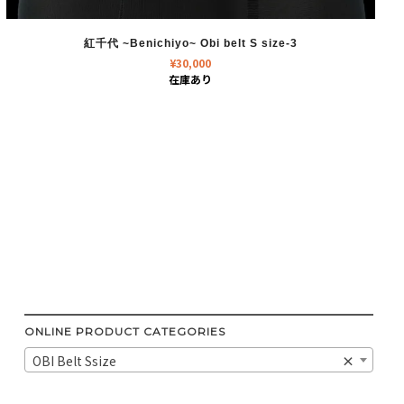
紅千代 ~Benichiyo~ Obi belt S size-3
¥
30,000
在庫あり
ONLINE PRODUCT CATEGORIES
OBI Belt Ssize
×