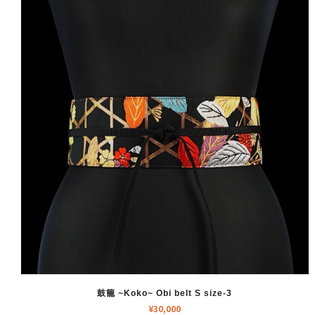
鼓籠 ~Koko~ Obi belt S size-3
¥
30,000