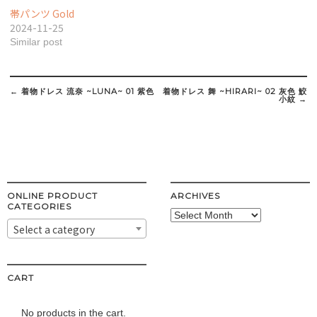
帯パンツ Gold
2024-11-25
Similar post
Post
navigation
←
着物ドレス 流奈 ~LUNA~ 01 紫色
着物ドレス 舞 ~HIRARI~ 02 灰色 鮫
小紋
→
ONLINE PRODUCT
ARCHIVES
CATEGORIES
Archives
Select a category
CART
No products in the cart.