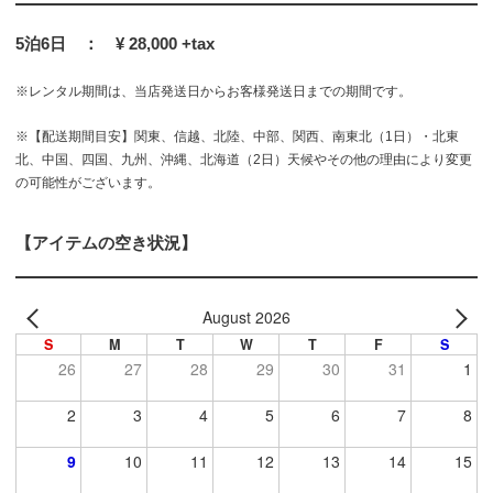
5泊6日 ： ¥ 28,000 +tax
※レンタル期間は、当店発送日からお客様発送日までの期間です。
※【配送期間目安】関東、信越、北陸、中部、関西、南東北（1日）・北東
北、中国、四国、九州、沖縄、北海道（2日）天候やその他の理由により変更
の可能性がございます。
【アイテムの空き状況】
August 2026
S
M
T
W
T
F
S
26
27
28
29
30
31
1
2
3
4
5
6
7
8
9
10
11
12
13
14
15