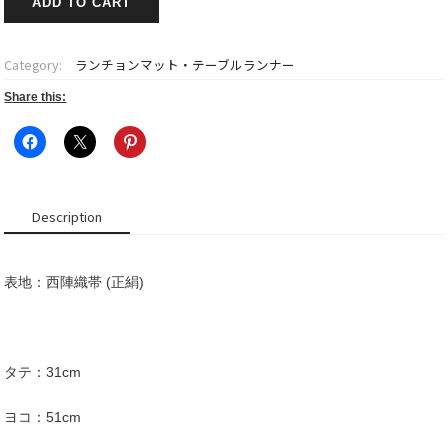
ADD TO CART
陣
織
ラ
Category:
ランチョンマット・テーブルランナー
ン
チ
Share this:
ョ
ン
マ
ッ
ト
Description
涼
扇
~Ryousen~
表地：西陣織帯 (正絹)
quantity
タテ：31cm
ヨコ：51cm