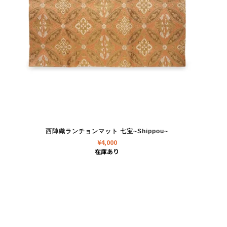
西陣織ランチョンマット 七宝~Shippou~
¥
4,000
在庫あり