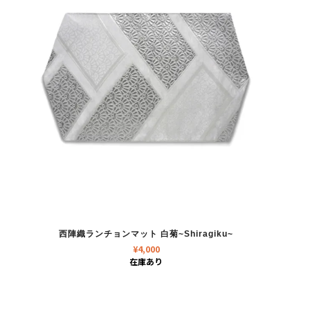
西陣織ランチョンマット 白菊~Shiragiku~
¥
4,000
在庫あり