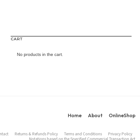
CART
No products in the cart.
Home
About
OnlineShop
ntact
Returns & Refunds Policy
Terms and Conditions
Privacy Policy
Notations based on the Specified Commercial Transaction Act