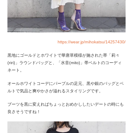
https://wear.jp/mihokatsu/14257430/
黒地にゴールドとホワイトで華唐草模様が施された帯「莉々
(riri)」ラウンドバッグと、「水音(mito)」帯ベルトのコーディ
ネート。
オールホワイトコーデにパープルの足元、黒や銀のバッグとベ
ルトで気品と爽やかさが溢れるスタイリングです。
ブーツを黒に変えればちょっとおめかししたいデートの時にも
良さそうですね！