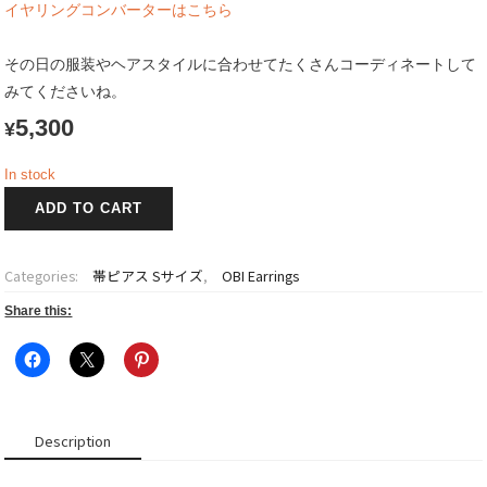
イヤリングコンバーターはこちら
その日の服装やヘアスタイルに合わせてたくさんコーディネートして
みてくださいね。
5,300
¥
In stock
帯
ADD TO CART
ピ
ア
ス
Categories:
帯ピアス Sサイズ
,
OBI Earrings
+チ
ャ
Share this:
ー
ム
S
サ
イ
Description
ズ
綾