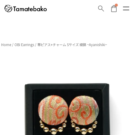
Home
/
OBI Earrings
/ 帯ピアス+チャーム Sサイズ 綾錦 ~Ayanishiki~