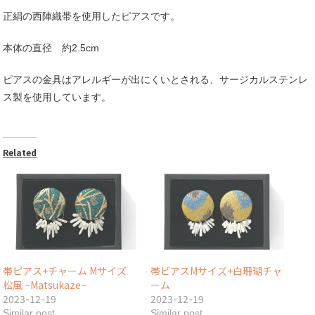
錦
正絹の西陣織帯を使用したピアスです。
~Ayanishiki~
quantity
本体の直径 約2.5cm
ピアスの金具はアレルギーが出にくいとされる、サージカルステンレ
ス製を使用しています。
Related
帯ピアス+チャーム Mサイズ
帯ピアスMサイズ+白珊瑚チャ
松風 ~Matsukaze~
ーム
2023-12-19
2023-12-19
Similar post
Similar post