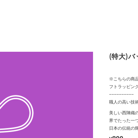
(特大)バ
※こちらの商
フトラッピン
−−−−−−−−−−
職人の高い技術
美しい西陣織
界でたった一
日本の伝統の