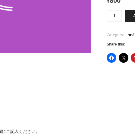
800
¥
(特
大)
バ
ッ
Category:
★
グ
用
Share this:
[
和
紙
＋
水
引
]
quantity
欄にご記入ください。