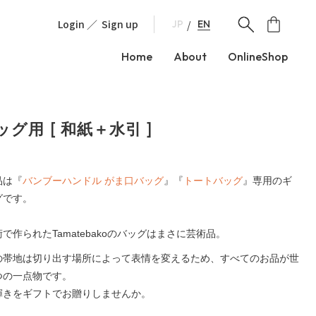
Login
Sign up
EN
JP
Home
About
OnlineShop
ッグ用 [ 和紙＋水引 ]
品は『
バンブーハンドル がま口バッグ
』『
トートバッグ
』専用のギ
グです。
で作られたTamatebakoのバッグはまさに芸術品。
の帯地は切り出す場所によって表情を変えるため、すべてのお品が世
つの一点物です。
輝きをギフトでお贈りしませんか。