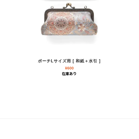
ポーチLサイズ用 [ 和紙＋水引 ]
¥
600
在庫あり