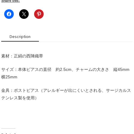
サ
Share this:
イ
ズ
＋
チ
ャ
Description
ー
ム
quantity
素材：正絹の西陣織帯
サイズ：本体ピアスの直径 約2.5cm、チャームの大きさ 縦45mm
横25mm
金具：ポストピアス（アレルギーが出にくいとされる、サージカルス
テンレス製を使用）