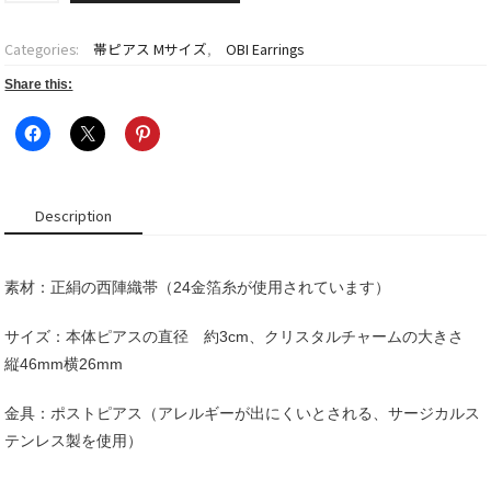
ア
ス
Categories:
帯ピアス Mサイズ
,
OBI Earrings
M
サ
Share this:
イ
ズ
＋
ク
リ
Description
ス
タ
ル
素材：正絹の西陣織帯（24金箔糸が使用されています）
チ
ャ
ー
サイズ：本体ピアスの直径 約3cm、クリスタルチャームの大きさ
ム
縦46mm横26mm
quantity
金具：ポストピアス（アレルギーが出にくいとされる、サージカルス
テンレス製を使用）