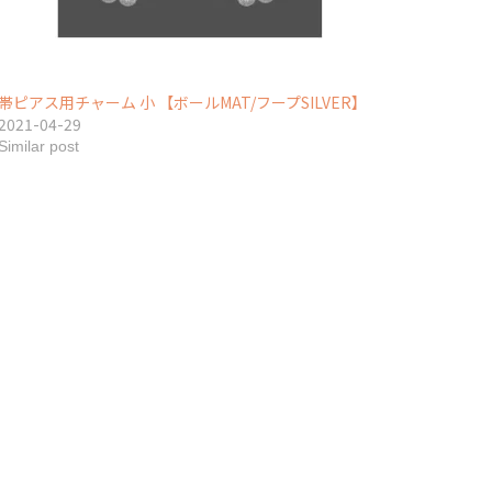
帯ピアス用チャーム 小 【ボールMAT/フープSILVER】
2021-04-29
Similar post