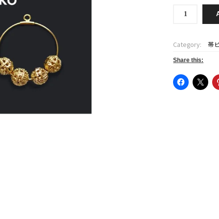
帯
ピ
ア
ス
Category:
帯
用
チ
Share this:
ャ
ー
ム
小
【ボ
ー
ル
SUKASHI/
フ
ー
プ
GOLD】
quantity