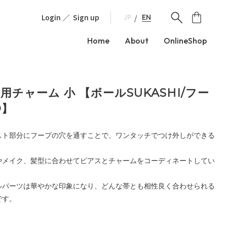
Login
Sign up
EN
JP
Home
About
OnlineShop
用チャーム 小 【ボールSUKASHI/フー
D】
スト部分にフープの穴を通すことで、ワンタッチでつけ外しができる
。
やメイク、髪型に合わせてピアスとチャームをコーディネートしてい
ルパーツは華やかな印象になり、どんな帯とも相性良く合わせられる
です。