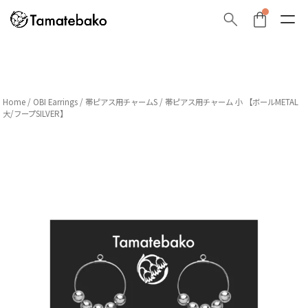
Home
/
OBI Earrings
/
帯ピアス用チャームS
/ 帯ピアス用チャーム 小 【ボールMETAL
大/フープSILVER】