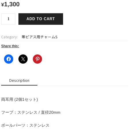
1,300
¥
帯
ADD TO CART
ピ
ア
ス
Category:
帯ピアス用チャームS
用
チ
Share this:
ャ
ー
ム
小
【ボ
Description
ー
ル
METAL
両耳用 (2個1セット)
大/
フ
ー
フープ：ステンレス / 直径20mm
プ
SILVER】
ボールパーツ：ステンレス