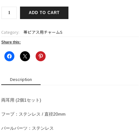
帯
ADD TO CART
ピ
ア
ス
Category:
帯ピアス用チャームS
用
チ
Share this:
ャ
ー
ム
小
【ボ
Description
ー
ル
METAL
両耳用 (2個1セット)
大/
フ
ー
フープ：ステンレス / 直径20mm
プ
GOLD】
バールパーツ：ステンレス
quantity