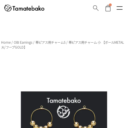
Home
/
OBI Earrings
/
帯ピアス用チャームS
/ 帯ピアス用チャーム 小 【ボールMETAL
大/フープGOLD】