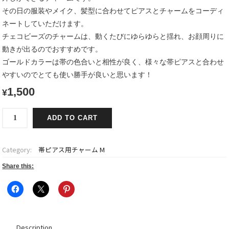
その日の服装やメイク、髪型に合わせてピアスとチャームをコーディ
ネートしていただけます。
チェコビーズのチャームは、動くたびにゆらゆらと揺れ、お顔周りに
動きが出るのでおすすめです。
ゴールドカラーは帯の色合いと相性が良く、様々な帯ピアスと合わせ
やすいのでとても使い勝手が良いと思います！
1,500
¥
帯
ADD TO CART
ピ
ア
ス
Category:
帯ピアス用チャーム M
用
チ
Share this:
ャ
ー
ム
大
【チ
Description