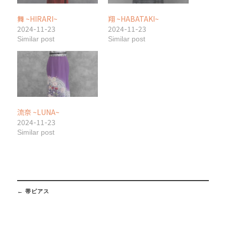
舞 ~HIRARI~
翔 ~HABATAKI~
2024-11-23
2024-11-23
Similar post
Similar post
流奈 ~LUNA~
2024-11-23
Similar post
Post
navigation
←
帯ピアス