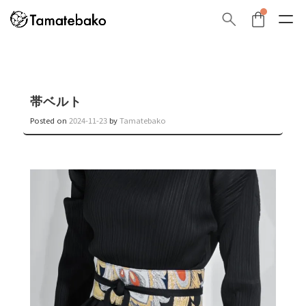
帯ベルト
Posted on
2024-11-23
by
Tamatebako