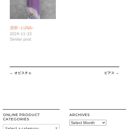
流奈 ~LUNA~
2024-11-23
Similar post
Post
navigation
←
オビスチェ
ピアス
→
ONLINE PRODUCT
ARCHIVES
CATEGORIES
Archives
Select a category