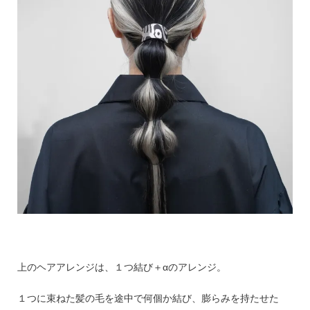
上のヘアアレンジは、１つ結び＋αのアレンジ。
１つに束ねた髪の毛を途中で何個か結び、膨らみを持たせた