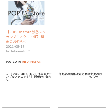
【POP-UP store 渋谷スク
ランブルスクエア4F】 開
催のお知らせ
2021-05-18
In "Information"
POSTED IN
INFORMATION
Post
navigation
←
【POP-UP STORE 渋谷スクラ
一部商品の価格改定と名称変更のお
ンブルスクエア4F】 開催のお知ら
知らせ
→
せ